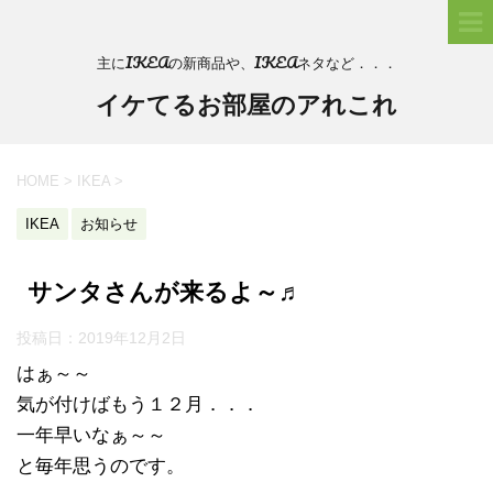
主にIKEAの新商品や、IKEAネタなど．．．
イケてるお部屋のアれこれ
HOME
>
IKEA
>
IKEA
お知らせ
サンタさんが来るよ～♬
投稿日：
2019年12月2日
はぁ～～
気が付けばもう１２月．．．
一年早いなぁ～～
と毎年思うのです。